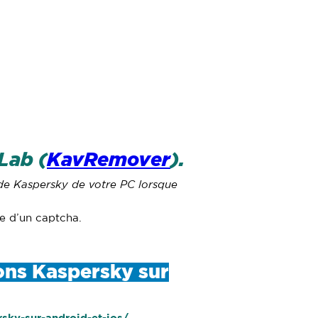
Lab (
KavRemover
).
s de Kaspersky de votre PC lorsque
sie d’un captcha.
ions Kaspersky sur