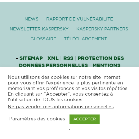
NEWS
RAPPORT DE VULNÉRABILITÉ
NEWSLETTER KASPERSKY
KASPERSKY PARTNERS
GLOSSAIRE
TÉLÉCHARGEMENT
–
SITEMAP
|
XML
|
RSS
|
PROTECTION DES
DONNÉES PERSONNELLES
|
MENTIONS
LÉGALES
|
NEWSLETTER
–
Nous utilisons des cookies sur notre site Internet
pour vous offrir l'expérience la plus pertinente en
COPYRIGHT © 2026 ANTIVIRUS FRANCE –
mémorisant vos préférences et vos visites répétées.
EUR’NET
– F 63120
VOLLORE MONTAGNE
En cliquant sur "Accepter", vous consentez à
l'utilisation de TOUS les cookies.
Ne pas vendre mes informations personnelles
.
Paramètres des cookies
ACCEPTER
.