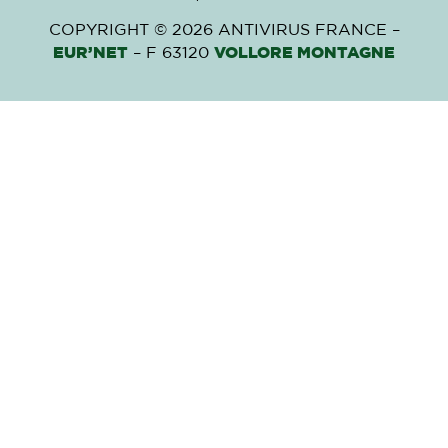
COPYRIGHT © 2026 ANTIVIRUS FRANCE –
EUR’NET
– F 63120
VOLLORE MONTAGNE