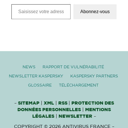
Saisissez votre adresse e-mail…
Abonnez-vous
NEWS
RAPPORT DE VULNÉRABILITÉ
NEWSLETTER KASPERSKY
KASPERSKY PARTNERS
GLOSSAIRE
TÉLÉCHARGEMENT
–
SITEMAP
|
XML
|
RSS
|
PROTECTION DES
DONNÉES PERSONNELLES
|
MENTIONS
LÉGALES
|
NEWSLETTER
–
COPYRIGHT © 2026 ANTIVIRUS FRANCE –