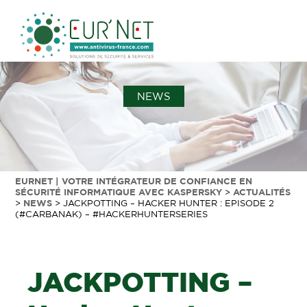
NEWS
EURNET | VOTRE INTÉGRATEUR DE CONFIANCE EN
SÉCURITÉ INFORMATIQUE AVEC KASPERSKY
>
ACTUALITÉS
>
NEWS
>
JACKPOTTING – HACKER HUNTER : EPISODE 2
(#CARBANAK) – #HACKERHUNTERSERIES
JACKPOTTING –