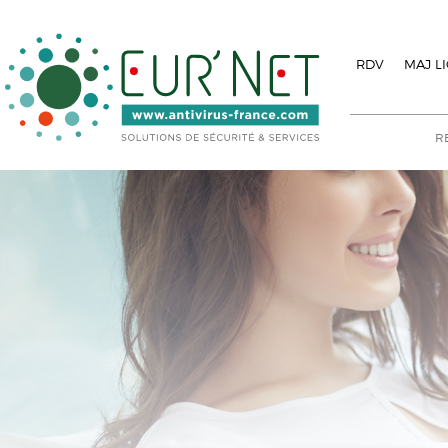
RDV
MAJ L