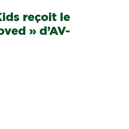
ids reçoit le
roved » d’AV-