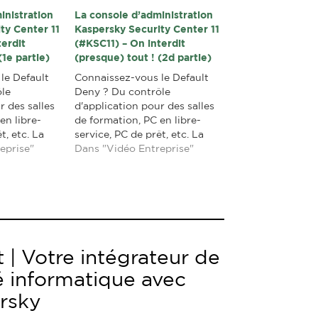
inistration
La console d’administration
ty Center 11
Kaspersky Security Center 11
terdit
(#KSC11) – On interdit
(1e partie)
(presque) tout ! (2d partie)
le Default
Connaissez-vous le Default
ôle
Deny ? Du contrôle
r des salles
d'application pour des salles
en libre-
de formation, PC en libre-
t, etc. La
service, PC de prêt, etc. La
ontre les
eprise"
fonction ultime contre les
Dans "Vidéo Entreprise"
 sortes ! 1
menaces de toutes sortes ! 1
utes c'est
fonction en 2 minutes c'est
 tuto très
régulièrement un tuto très
er une
court pour aborder une
ue de notre
fonction spécifique de notre
très riche…
 | Votre intégrateur de
é informatique avec
rsky