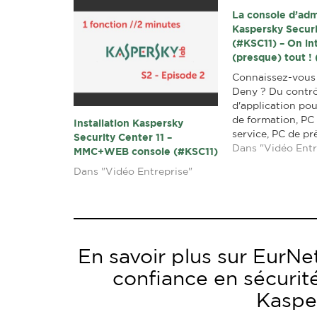
La console d’adm
Kaspersky Securi
(#KSC11) – On in
(presque) tout ! 
Connaissez-vous 
Deny ? Du contr
d'application pou
de formation, PC 
Installation Kaspersky
service, PC de prê
Security Center 11 –
fonction ultime c
Dans "Vidéo Entr
MMC+WEB console (#KSC11)
menaces de toutes
Dans "Vidéo Entreprise"
fonction en 2 min
régulièrement un
court pour abord
fonction spécifiq
très riche…
En savoir plus sur EurNet
confiance en sécurit
Kaspe