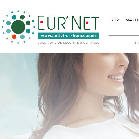
RDV
MAJ L