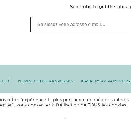
Subscribe to get the latest 
Saisissez votre adresse e-mail…
ILITÉ
NEWSLETTER KASPERSKY
KASPERSKY PARTNERS
OTECTION DES DONNÉES PERSONNELLES
|
MENTIONS
ous offrir l'expérience la plus pertinente en mémorisant vos
epter", vous consentez à l'utilisation de TOUS les cookies.
2026 ANTIVIRUS FRANCE –
EUR’NET
– F 63120
VOLL
.