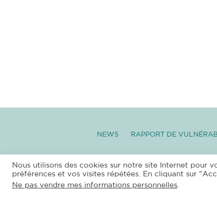
NEWS
RAPPORT DE VULNÉRAB
–
SITEMAP
|
XML
|
RSS
|
PR
Nous utilisons des cookies sur notre site Internet pour v
préférences et vos visites répétées. En cliquant sur "Acc
COPYRIGHT © 
Ne pas vendre mes informations personnelles
.