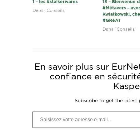
1 – les #stalkerwares
13 – Bienvenue d
#Métavers – ave
Dans "Conseils"
Kwiatkowski, ch
#GReAT
Dans "Conseils"
En savoir plus sur EurNet
confiance en sécurit
Kaspe
Subscribe to get the latest 
Saisissez votre adresse e-mail…