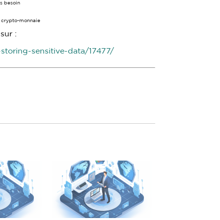
s besoin
e crypto-monnaie
sur :
storing-sensitive-data/17477/