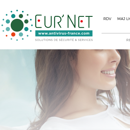
RDV
MAJ L