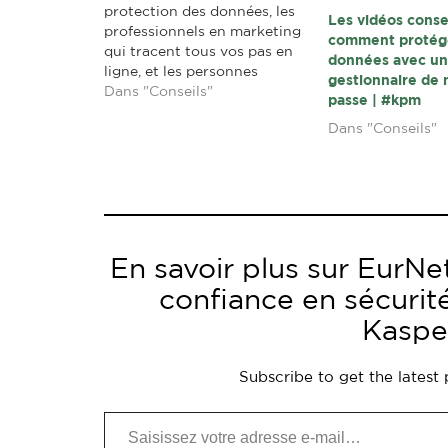
protection des données, les
Les vidéos consei
professionnels en marketing
comment protég
qui tracent tous vos pas en
données avec u
ligne, et les personnes
gestionnaire de
louches qui parcourent les
Dans "Conseils"
passe | #kpm
photos que vous publiez sur
Dans "Conseils"
les réseaux sociaux ne sont
que quelques exemples ; la
liste des ennuis numériques
est longue. Cependant, il y
a…
En savoir plus sur EurNet
confiance en sécurit
Kaspe
Subscribe to get the latest 
Saisissez votre adresse e-mail…