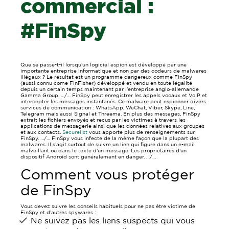
commercial :
#FinSpy
Que se passe-t-il lorsqu’un logiciel espion est développé par une
importante entreprise informatique et non par des codeurs de malwares
illégaux ? Le résultat est un programme dangereux comme FinSpy
(aussi connu come FinFisher) développé et vendu en toute légalité
depuis un certain temps maintenant par l’entreprise anglo-allemande
Gamma Group. …/… FinSpy peut enregistrer les appels vocaux et VoIP et
intercepter les messages instantanés. Ce malware peut espionner divers
services de communication : WhatsApp, WeChat, Viber, Skype, Line,
Telegram mais aussi Signal et Threema. En plus des messages, FinSpy
extrait les fichiers envoyés et reçus par les victimes à travers les
applications de messagerie ainsi que les données relatives aux groupes
et aux contacts.
Securelist
vous apporte plus de renseignements sur
FinSpy. …/… FinSpy vous infecte de la même façon que la plupart des
malwares. Il s’agit surtout de suivre un lien qui figure dans un e-mail
malveillant ou dans le texte d’un message. Les propriétaires d’un
dispositif Android sont généralement en danger. …/…
Comment vous protéger
de FinSpy
Vous devez suivre les conseils habituels pour ne pas être victime de
FinSpy et d’autres spywares :
Ne suivez pas les liens suspects qui vous