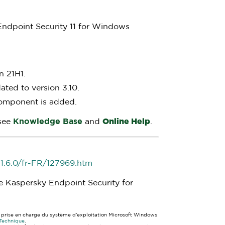
ndpoint Security 11 for Windows
n 21H1.
ted to version 3.10.
omponent is added.
 see
Knowledge Base
and
Online Help
.
1.6.0/fr-FR/127969.htm
de Kaspersky Endpoint Security for
 la prise en charge du système d’exploitation Microsoft Windows
 Technique
.