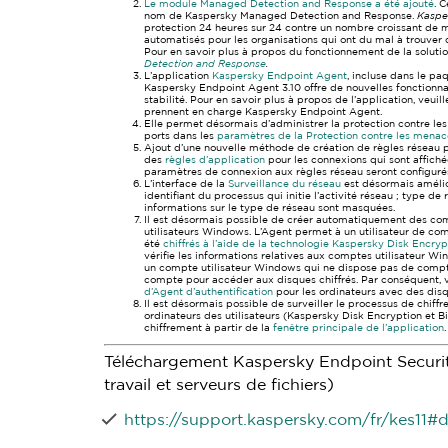
Le module Managed Detection and Response a été ajouté
. 
nom de Kaspersky Managed Detection and Response.
Kaspe
protection 24 heures sur 24 contre un nombre croissant de
automatisés pour les organisations qui ont du mal à trouver 
Pour en savoir plus à propos du fonctionnement de la soluti
Detection and Response
.
L’application
Kaspersky Endpoint Agent
, incluse dans le paq
Kaspersky Endpoint Agent 3.10 offre de nouvelles fonctionnal
stabilité. Pour en savoir plus à propos de l’application, veu
prennent en charge Kaspersky Endpoint Agent.
Elle permet désormais d’administrer la protection contre le
ports dans les
paramètres de la Protection contre les menac
Ajout d’une nouvelle méthode de création de règles réseau 
des
règles d’application
pour les connexions qui sont affiché
paramètres de connexion aux règles réseau seront configur
L’interface de la
Surveillance du réseau
est désormais amélior
identifiant du processus qui initie l’activité réseau ; type de 
informations sur le type de réseau sont masquées.
Il est désormais possible de créer automatiquement des com
utilisateurs Windows. L’Agent permet à un utilisateur de comp
été
chiffrés à l’aide de la technologie Kaspersky Disk Encryp
vérifie les informations relatives aux comptes utilisateur Wi
un compte utilisateur Windows qui ne dispose pas de compte 
compte pour accéder aux disques chiffrés. Par conséquent, v
d’Agent d’authentification
pour les ordinateurs avec des disqu
Il est désormais possible de surveiller le processus de chiffr
ordinateurs des utilisateurs (Kaspersky Disk Encryption et Bi
chiffrement à partir de la
fenêtre principale de l’application
.
Téléchargement Kaspersky Endpoint Securit
travail et serveurs de fichiers)
https://support.kaspersky.com/fr/kes11