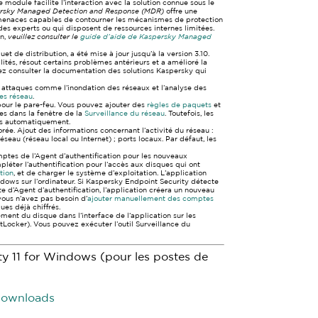
Ce module facilite l’interaction avec la solution connue sous le
rsky Managed Detection and Response (MDR)
offre une
 menaces capables de contourner les mécanismes de protection
des experts ou qui disposent de ressources internes limitées.
on,
veuillez consulter le
guide d’aide de Kaspersky Managed
uet de distribution, a été mise à jour jusqu’à la version 3.10.
ités, résout certains problèmes antérieurs et a amélioré la
illez consulter la documentation des solutions Kaspersky qui
s attaques comme l’inondation des réseaux et l’analyse des
es réseau
.
pour le pare-feu. Vous pouvez ajouter des
règles de paquets
et
es dans la fenêtre de la
Surveillance du réseau
. Toutefois, les
és automatiquement.
ée. Ajout des informations concernant l’activité du réseau :
réseau (réseau local ou Internet) ; ports locaux. Par défaut, les
ptes de l’Agent d’authentification pour les nouveaux
léter l’authentification pour l’accès aux disques qui ont
tion
, et de charger le système d’exploitation. L’application
ndows sur l’ordinateur. Si Kaspersky Endpoint Security détecte
d’Agent d’authentification, l’application créera un nouveau
ous n’avez pas besoin d’
ajouter manuellement des comptes
es déjà chiffrés.
ement du disque dans l’interface de l’application sur les
tLocker). Vous pouvez exécuter l’outil Surveillance du
y 11 for Windows (pour les postes de
#downloads