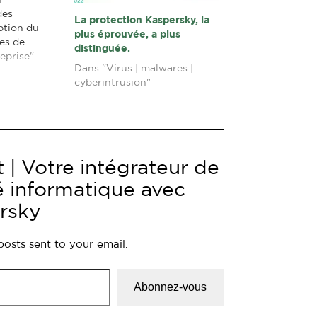
1
des
La protection Kaspersky, la
ption du
plus éprouvée, a plus
es de
distinguée.
seils de nos
eprise"
Dans "Virus | malwares |
 plus :
cyberintrusion"
wg9 Le
rsky Lab de
adoption du
tes et
rises (PME)
 | Votre intégrateur de
é informatique avec
rsky
posts sent to your email.
Abonnez-vous