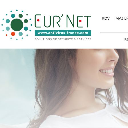
RDV
MAJ L