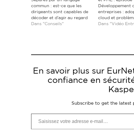
Séparés par un langage
et PME : épisode 
commun : est-ce que les
Développement 
dirigeants sont capables de
entreprises : ado
décoder et d’agir au regard
cloud et problèm
de la réalité de la menace
Dans "Conseils"
sécurité. Les con
Dans "Vidéo Entr
que représentent les
experts. En savoir
cyberattaques »
https://kas.pr/y
https://t.co/bexFta1GGJ Plus
rapport de Kaspe
d'
2018 traite de l'
https://t.co/CY2gnE9MEX#SpeakYourLanguage
cloud par les peti
pic.twitter.com/JsKU7PQ1pf
moyennes entrep
— Kaspersky France
…
En savoir plus sur EurNet
(@kasperskyfrance) January
24, 2023
Entreprises…
confiance en sécurit
Kaspe
Subscribe to get the latest 
Saisissez votre adresse e-mail…