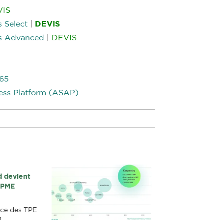
VIS
 Select
|
DEVIS
ss Advanced
|
DEVIS
365
ess Platform (ASAP)
d devient
t PME
ice des TPE