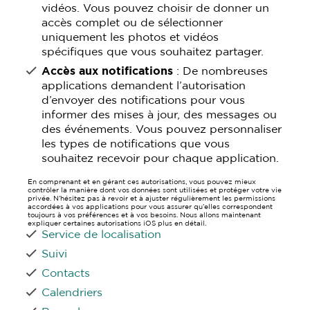
vidéos. Vous pouvez choisir de donner un
accès complet ou de sélectionner
uniquement les photos et vidéos
spécifiques que vous souhaitez partager.
Accès aux notifications
: De nombreuses
applications demandent l’autorisation
d’envoyer des notifications pour vous
informer des mises à jour, des messages ou
des événements. Vous pouvez personnaliser
les types de notifications que vous
souhaitez recevoir pour chaque application.
En comprenant et en gérant ces autorisations, vous pouvez mieux
contrôler la manière dont vos données sont utilisées et protéger votre vie
privée. N’hésitez pas à revoir et à ajuster régulièrement les permissions
accordées à vos applications pour vous assurer qu’elles correspondent
toujours à vos préférences et à vos besoins. Nous allons maintenant
expliquer certaines autorisations iOS plus en détail.
Service de localisation
Suivi
Contacts
Calendriers