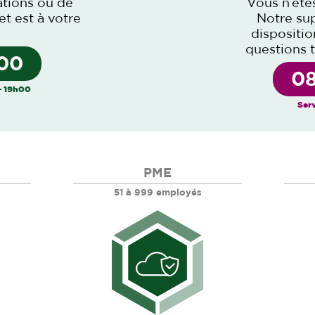
ations ou de
Vous n’ête
et est à votre
Notre sup
dispositi
questions 
 00
08
– 19h00
Serv
PME
51 à 999 employés