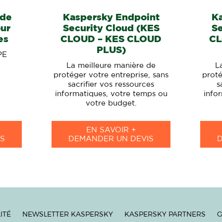
 de
Kaspersky Endpoint
K
our
Security Cloud (KES
Se
es
CLOUD – KES CLOUD
CL
PLUS)
PE
La meilleure manière de
L
protéger votre entreprise, sans
proté
sacrifier vos ressources
s
informatiques, votre temps ou
info
votre budget.
EN SAVOIR +
S
DEMANDER UN DEVIS
ITÉ
NEWSLETTER KASPERSKY
KASPERSKY PARTNERS
G