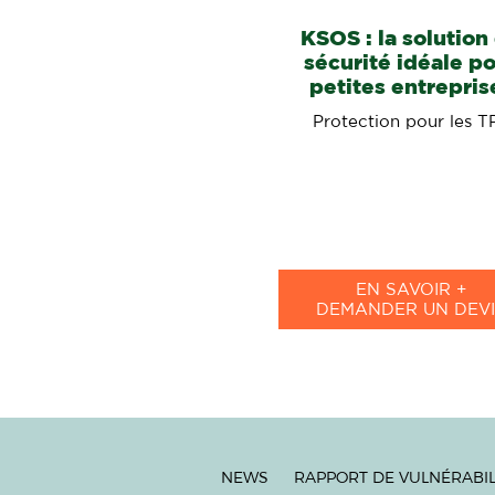
KSOS : la solution
sécurité idéale p
petites entrepris
Protection pour les T
EN SAVOIR +
DEMANDER UN DEVI
NEWS
RAPPORT DE VULNÉRABIL