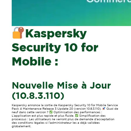
Kaspersky
Security 10 for
Mobile :
Nouvelle Mise à Jour
(10.8.3.110)
Kaspersky annonce la sortie de Kaspersky Security 10 for Mobile Service
Pack 4 Maintenance Release 3 Update 20 (version 10.8.3.110).
Quoi de
neuf dans cette version ?
Optimisation des performances :
L’application est plus rapide et plus fluide.
Simplification des
processus : Les utilisateurs ne verront plus de demande d’acceptation
des conditions légales si l’administrateur les a déjà validées
globalement.