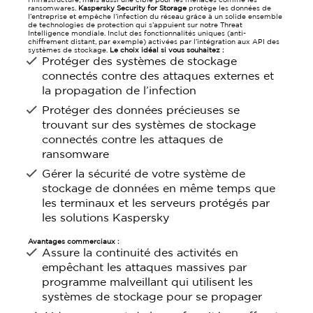
l’infrastructure, mais aussi une cible pour les menaces comme les
ransomwares.
Kaspersky Security for Storage
protège les données de
l’entreprise et empêche l’infection du réseau grâce à un solide ensemble
de technologies de protection qui s’appuient sur notre Threat
Intelligence mondiale. Inclut des fonctionnalités uniques (anti-
chiffrement distant, par exemple) activées par l’intégration aux API des
systèmes de stockage.
Le choix idéal si vous souhaitez :
Protéger des systèmes de stockage
connectés contre des attaques externes et
la propagation de l’infection
Protéger des données précieuses se
trouvant sur des systèmes de stockage
connectés contre les attaques de
ransomware
Gérer la sécurité de votre système de
stockage de données en même temps que
les terminaux et les serveurs protégés par
les solutions Kaspersky
Avantages commerciaux :
Assure la continuité des activités en
empêchant les attaques massives par
programme malveillant qui utilisent les
systèmes de stockage pour se propager