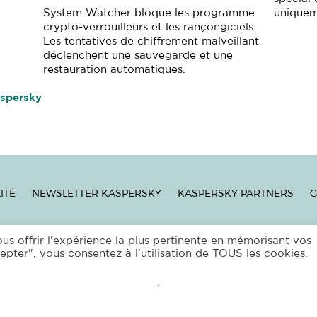
System Watcher bloque les programme
uniquem
crypto-verrouilleurs et les rançongiciels.
Les tentatives de chiffrement malveillant
déclenchent une sauvegarde et une
restauration automatiques.
aspersky
ITÉ
NEWSLETTER KASPERSKY
KASPERSKY PARTNERS
G
S
|
PROTECTION DES DONNÉES PERSONNELLES
|
MENTIONS LÉGAL
ous offrir l'expérience la plus pertinente en mémorisant vos
epter", vous consentez à l'utilisation de TOUS les cookies.
T © 2026 ANTIVIRUS FRANCE –
EUR’NET
– F 63120
VOLLORE MO
.