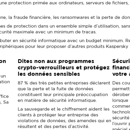
re une protection primée aux ordinateurs, serveurs de fichiers
gne, la fraude financière, les ransomwares et la perte de do
s de protection dans un ensemble simple d’utilisation, sans 
écurité maximale avec un minimum de tracas.
 débuter en sécurité informatique avec un budget minimum. R
périphériques pour leur proposer d’autres produits Kaspers
ion
Dites non aux programmes
Sécuri
crypto-verrouilleurs et protégez
financ
les données sensibles
votre 
 un
ation
87 % des très petites entreprises déclarent
Des cou
que la perte et la fuite de données
permett
constituent leur principale préoccupation
dérober 
ffice
en matière de sécurité informatique.
lorsque
, Sa
commerc
La sauvegarde et le chiffrement aident les
technol
clients à protéger leur entreprise des
sécurité
violations de données, des amendes qui en
l’ouvrir
résultent et des pertes d’activité.
spécial