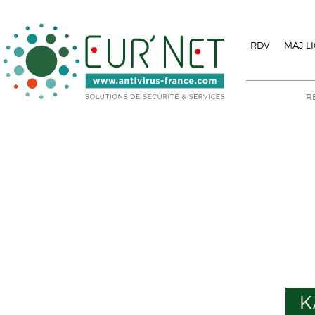
RDV
MAJ L
K