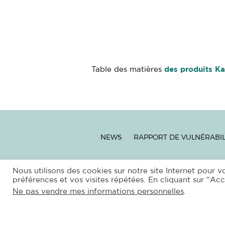
Table des matières
des produits K
NEWS
RAPPORT DE VULNÉRABIL
–
SITEMAP
|
XML
|
RS
Nous utilisons des cookies sur notre site Internet pour v
préférences et vos visites répétées. En cliquant sur "Acc
COPYRIGH
Ne pas vendre mes informations personnelles
.