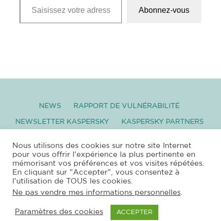
Abonnez-vous
NEWS
RAPPORT DE VULNÉRABILITÉ
NEWSLETTER KASPERSKY
KASPERSKY PARTNERS
GLOSSAIRE
TÉLÉCHARGEMENT
Nous utilisons des cookies sur notre site Internet
pour vous offrir l'expérience la plus pertinente en
mémorisant vos préférences et vos visites répétées.
–
SITEMAP
|
XML
|
RSS
|
PROTECTION DES
En cliquant sur "Accepter", vous consentez à
DONNÉES PERSONNELLES
|
MENTIONS
l'utilisation de TOUS les cookies.
LÉGALES
|
NEWSLETTER
–
Ne pas vendre mes informations personnelles
.
COPYRIGHT © 2026 ANTIVIRUS FRANCE –
Paramètres des cookies
ACCEPTER
EUR’NET
– F 63120
VOLLORE MONTAGNE