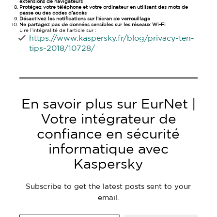
extensions de navigateurs
Protégez votre téléphone et votre ordinateur en utilisant des mots de
passe ou des codes d’accès
Désactivez les notifications sur l’écran de verrouillage
Ne partagez pas de données sensibles sur les réseaux Wi-Fi
Lire l’intégralité de l’article sur :
https://www.kaspersky.fr/blog/privacy-ten-
tips-2018/10728/
En savoir plus sur EurNet |
Votre intégrateur de
confiance en sécurité
informatique avec
Kaspersky
Subscribe to get the latest posts sent to your
email.
Saisissez votre adresse e-mail…