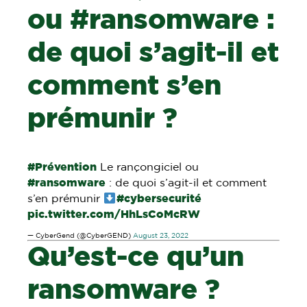
ou #ransomware :
de quoi s’agit-il et
comment s’en
prémunir ?
#Prévention
Le rançongiciel ou
#ransomware
: de quoi s’agit-il et comment
s’en prémunir
#cybersecurité
pic.twitter.com/HhLsCoMcRW
— CyberGend (@CyberGEND)
August 23, 2022
Qu’est-ce qu’un
ransomware ?