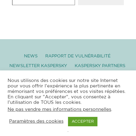
NEWS
RAPPORT DE VULNÉRABILITÉ
NEWSLETTER KASPERSKY
KASPERSKY PARTNERS
GLOSSAIRE
TÉLÉCHARGEMENT
Nous utilisons des cookies sur notre site Internet
pour vous offrir l'expérience la plus pertinente en
mémorisant vos préférences et vos visites répétées.
–
SITEMAP
|
XML
|
RSS
|
PROTECTION DES
En cliquant sur "Accepter", vous consentez à
DONNÉES PERSONNELLES
|
MENTIONS
l'utilisation de TOUS les cookies.
LÉGALES
|
NEWSLETTER
–
Ne pas vendre mes informations personnelles
.
COPYRIGHT © 2026 ANTIVIRUS FRANCE –
Paramètres des cookies
ACCEPTER
EUR’NET
– F 63120
VOLLORE MONTAGNE
.