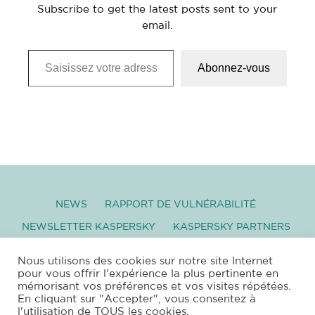
Subscribe to get the latest posts sent to your
email.
Saisissez votre adresse e-mail…
Abonnez-vous
NEWS
RAPPORT DE VULNÉRABILITÉ
NEWSLETTER KASPERSKY
KASPERSKY PARTNERS
GLOSSAIRE
TÉLÉCHARGEMENT
Nous utilisons des cookies sur notre site Internet
pour vous offrir l'expérience la plus pertinente en
mémorisant vos préférences et vos visites répétées.
–
SITEMAP
|
XML
|
RSS
|
PROTECTION DES
En cliquant sur "Accepter", vous consentez à
DONNÉES PERSONNELLES
|
MENTIONS
l'utilisation de TOUS les cookies.