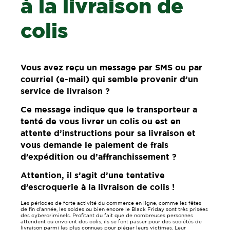
à la livraison de
colis
Vous avez reçu un message par SMS ou par
courriel (
e-mail
) qui semble provenir d’un
service de livraison ?
Ce message indique que le transporteur a
tenté de vous livrer un colis ou est en
attente d’instructions pour sa livraison et
vous demande le paiement de frais
d’expédition ou d’affranchissement ?
Attention, il s’agit d’une tentative
d’escroquerie à la livraison de colis !
Les périodes de forte activité du commerce en ligne, comme les fêtes
de fin d’année, les soldes ou bien encore le Black Friday sont très prisées
des cybercriminels. Profitant du fait que de nombreuses personnes
attendent ou envoient des colis, ils se font passer pour des sociétés de
livraison parmi les plus connues pour piéger leurs victimes. Leur