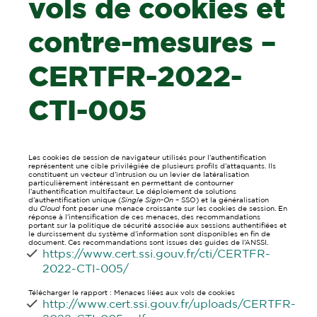
vols de cookies et
contre-mesures –
CERTFR-2022-
CTI-005
Les cookies de session de navigateur utilisés pour l’authentification
représentent une cible privilégiée de plusieurs profils d’attaquants. Ils
constituent un vecteur d’intrusion ou un levier de latéralisation
particulièrement intéressant en permettant de contourner
l’authentification multifacteur. Le déploiement de solutions
d’authentification unique (
Single Sign-On
– SSO) et la généralisation
du
Cloud
font peser une menace croissante sur les cookies de session. En
réponse à l’intensification de ces menaces, des recommandations
portant sur la politique de sécurité associée aux sessions authentifiées et
le durcissement du système d’information sont disponibles en fin de
document. Ces recommandations sont issues des guides de l’ANSSI.
https://www.cert.ssi.gouv.fr/cti/CERTFR-
2022-CTI-005/
Télécharger le rapport : Menaces liées aux vols de cookies
http://www.cert.ssi.gouv.fr/uploads/CERTFR-