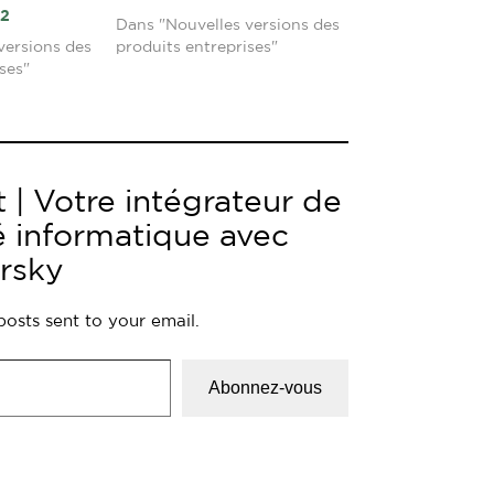
12
Dans "Nouvelles versions des
versions des
produits entreprises"
ses"
 | Votre intégrateur de
é informatique avec
rsky
posts sent to your email.
Abonnez-vous