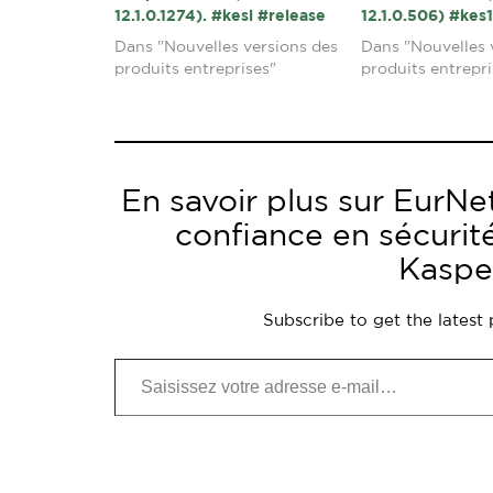
12.1.0.1274). #kesl #release
12.1.0.506) #kes
Dans "Nouvelles versions des
Dans "Nouvelles 
produits entreprises"
produits entrepri
En savoir plus sur EurNet
confiance en sécurit
Kaspe
Subscribe to get the latest 
Saisissez votre adresse e-mail…