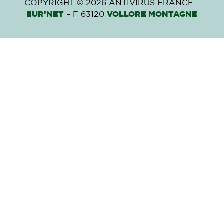
COPYRIGHT © 2026 ANTIVIRUS FRANCE –
EUR’NET
– F 63120
VOLLORE MONTAGNE