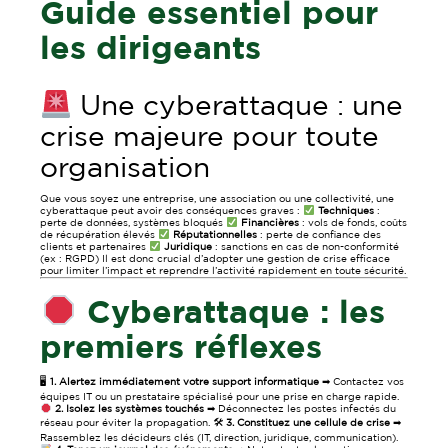
Guide essentiel pour
les dirigeants
Une cyberattaque : une
crise majeure pour toute
organisation
Que vous soyez une entreprise, une association ou une collectivité, une
cyberattaque peut avoir des conséquences graves :
Techniques
:
perte de données, systèmes bloqués
Financières
: vols de fonds, coûts
de récupération élevés
Réputationnelles
: perte de confiance des
clients et partenaires
Juridique
: sanctions en cas de non-conformité
(ex : RGPD) Il est donc crucial d’adopter une gestion de crise efficace
pour limiter l’impact et reprendre l’activité rapidement en toute sécurité.
Cyberattaque : les
premiers réflexes
🖥
1. Alertez immédiatement votre support informatique
➡ Contactez vos
équipes IT ou un prestataire spécialisé pour une prise en charge rapide.
2. Isolez les systèmes touchés
➡ Déconnectez les postes infectés du
réseau pour éviter la propagation. 🛠
3. Constituez une cellule de crise
➡
Rassemblez les décideurs clés (IT, direction, juridique, communication).