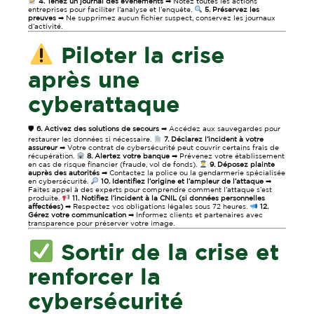
4. Tenez un journal des événements
➡ Notez toutes les actions
entreprises pour faciliter l’analyse et l’enquête.
5. Préservez les
preuves
➡ Ne supprimez aucun fichier suspect, conservez les journaux
d’activité.
Piloter la crise
après une
cyberattaque
🛡
6. Activez des solutions de secours
➡ Accédez aux sauvegardes pour
restaurer les données si nécessaire.
7. Déclarez l’incident à votre
assureur
➡ Votre contrat de cybersécurité peut couvrir certains frais de
récupération.
8. Alertez votre banque
➡ Prévenez votre établissement
en cas de risque financier (fraude, vol de fonds).
9. Déposez plainte
auprès des autorités
➡ Contactez la police ou la gendarmerie spécialisée
en cybersécurité.
10. Identifiez l’origine et l’ampleur de l’attaque
➡
Faites appel à des experts pour comprendre comment l’attaque s’est
produite.
11. Notifiez l’incident à la CNIL (si données personnelles
affectées)
➡ Respectez vos obligations légales sous 72 heures.
12.
Gérez votre communication
➡ Informez clients et partenaires avec
transparence pour préserver votre image.
Sortir de la crise et
renforcer la
cybersécurité