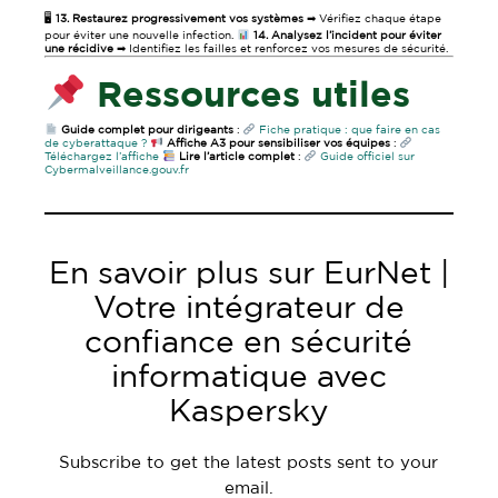
🖥
13. Restaurez progressivement vos systèmes
➡ Vérifiez chaque étape
pour éviter une nouvelle infection.
14. Analysez l’incident pour éviter
une récidive
➡ Identifiez les failles et renforcez vos mesures de sécurité.
Ressources utiles
Guide complet pour dirigeants
:
Fiche pratique : que faire en cas
de cyberattaque ?
Affiche A3 pour sensibiliser vos équipes
:
Téléchargez l’affiche
Lire l’article complet
:
Guide officiel sur
Cybermalveillance.gouv.fr
En savoir plus sur EurNet |
Votre intégrateur de
confiance en sécurité
informatique avec
Kaspersky
Subscribe to get the latest posts sent to your
email.