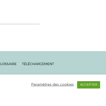
LOSSAIRE
TÉLÉCHARGEMENT
ES
|
NEWSLETTER
–
Paramètres des cookies
ACCEPTER
NTAGNE