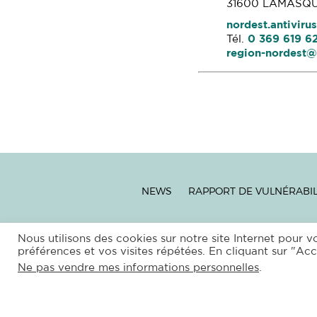
31600 LAMASQ
nordest.antiviru
Tél.
0 369 619 6
region-nordest@
NEWS
RAPPORT DE VULNÉRABIL
–
SITEMAP
|
XML
|
RS
Nous utilisons des cookies sur notre site Internet pour v
préférences et vos visites répétées. En cliquant sur "Acc
COPYRIGH
Ne pas vendre mes informations personnelles
.