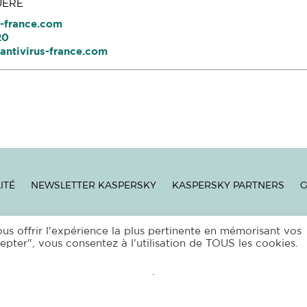
UERE
s-france.com
20
antivirus-france.com
ITÉ
NEWSLETTER KASPERSKY
KASPERSKY PARTNERS
G
S
|
PROTECTION DES DONNÉES PERSONNELLES
|
MENTIONS LÉGAL
ous offrir l'expérience la plus pertinente en mémorisant vos
epter", vous consentez à l'utilisation de TOUS les cookies.
T © 2026 ANTIVIRUS FRANCE –
EUR’NET
– F 63120
VOLLORE MO
.