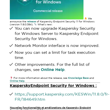
We
announce the
release
of Kaspersky Endpoint Security 11 for Windows
(version 11.8.0.384).
What’s new:
You can now upgrade Kaspersky Security
for Windows Server to Kaspersky Endpoint
Security for Windows.
Network Monitor interface is now improved.
Now you can set a limit for task execution
time.
Other improvements. For the full list of
changes, see
Online Help
.
For more information about the release, see
Knowledge Base
and
Online Help
.
Kaspersky
Endpoint Security for Windows :
https://support.kaspersky.com/KESWin/11.8.0/fr-
FR/184649.htm
Nouvelles fonctionnalités et améliorations de Kaspersky Endpoint