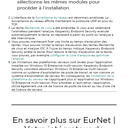
sélectionne les mêmes modules pour
procéder à l’installation.
L’interface de la
Surveillance du réseau
est désormais améliorée. La
Surveillance du réseau affiche maintenant le protocole UDP en plus du
TCP.
La tâche
Recherche de virus
a été améliorée. Si vous avez redémarré
l’ordinateur pendant l’analyse, Kaspersky Endpoint Security exécute
automatiquement la tâche, en reprenant à partir du point où l’analyse a
été interrompue.
Vous pouvez maintenant fixer une limite au temps d’exécution des
tâches. Vous pouvez limiter le temps d’exécution des tâches
Recherche
de virus
et
Analyse IOC
. А̀ l’issue du temps indiqué, Kaspersky Endpoint
Security arrête la tâche. Pour réduire le temps d’exécution de la tâche,
vous pouvez, par exemple,
configurer la zone d’analyse
ou
optimiser
l’analyse
.
Les limitations des plateformes serveurs sont levées pour l’application
installée sur Windows 10 Enterprise multi-session. Kaspersky Endpoint
Security considère désormais Windows 10 Enterprise multi-session
comme un système d’exploitation de poste de travail, et non comme un
système d’exploitation de serveur. En conséquence, les
limitations de la
plateforme du serveur
ne s’appliquent plus à l’application sur Windows
10 Enterprise multi-session. Pour procéder à l’activation, l’application
utilise également une clé de licence de poste de travail au lieu d’une clé
de licence de serveur.
En savoir plus sur EurNet |