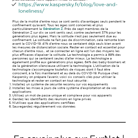
https://www.kaspersky.fr/blog/love-and-
loneliness/
Plus de la moitié d’entre nous se sont sentis d’avantages seuls pendent le
confinement qu’avant. Tous les âges sont concernés et plus
particulièrement la
Génération Z
. Près de sept membres de la
Génération Z sur dix se sont sentis seul, contre seulement 37% pour les
générations plus âgées. Mais la solitude n’est pas seulement due au
confinement. La solitude ne fait pas de discrimination, cela remonte bien
avant la COVID-19. 41% d’entre nous se sentaient déjà seuls bien avant
les mesures de distanciation sociale. Rester en contact est essentiel pour
chacun d’entre nous… et se connecter en ligne est l’un des moyens les
plus efficaces d’apaiser la solitude. La technologie a permis à 89% des
personnes qui se sentaient seules d’aller mieux. La technologie a
également profité aux générations plus âgées. 64% des baby-boomers et
de la génération silencieuse utilisent la technologie. L’utilisation de la
technologie s’accompagne toutefois de risques dont il faut être
conscient, à la fois maintenant et au delà du COVID-19. Puisque chez
Kaspersky on prépare l’avenir, voici six conseils clés pour utiliser la
technologie et rester en contact en tout sécurité :
Installez un système de sécurité reconnu sur vos équipements
Installez les mises à jours de votre système d’exploitation et de vos
applications
Utilisez un mot de passe unique et complexe pour vos appareils
Gardez les identifiants des réunions en ligne privés
N’utilisez que des applications certifiées
Sauvegardez régulièrement vos données