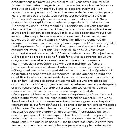
désactivé tous les ports de vos ordinateurs ! Vous savez que tous les
fichiers doivent être chargés à partir d’un ordinateur sécurisé. Voyez-ça
avec Albert ! S’il n’en tenait qu’à moi, je couperai Internet ! » a-t-il
répondu tout en pensant qu’il avait bien envie de l’étriper. « Oui, je sais !
Mais je ne suis pas le seul. Aucun ordinateur ne détecte la clé USB !
Aidez-nous s’il-vous-plaît, c’est un projet vraiment important. Nous
devons changer rapidement la mise en page sinon ils vont nous tuer.
Albert ne revient qu’après manger. » « Dwight, nous savons tous que
chaque tâche doit passer par Albert, tous les documents doivent être
sauvegardés sur son ordinateur. C’est le seul du département qui a un
antivirus. Peu importe, qui vous a soudainement donné ces fichiers
sauvegardés sur une clé USB ? » « Christine. Elle m’a demandé de
corriger rapidement la mise en page du prospectus. C’est assez urgent. Il
faut l’imprimer dès que possible. Elle va me tuer si on ne le fait pas
rapidement, et ça lui est égal qu’Albert ne soit pas là. Vous savez
comment elle est. » « Vos clés USB auront raison de moi. Bon, j’arrive. »
Bill raccroche et regarde pensif le plafond. Oui, la patronne est un vrai
dragon, c’est vrai, et elle se moque éperdument des normes, et
notamment de la procédure à suivre pour transférer les fichiers
provenant d’une source externe. L’administrateur du système se lève,
s’étire, prend son ordinateur portable, et se dirige vers le département
de design. Les propriétaires de Magenta Elk, une agence de publicité,
considèrent qu’ils sont assez rusés. Ils ont commencé comme studio de
design familial, mais désormais Magenta Elk est une entreprise qui
compte près de 100 employés, avec un département entier de designers
et un directeur créatif qui arrivent à satisfaire toutes les exigences,
même celles des clients les plus fous, un département de
développement Web, et même sa propre imprimerie, même si elle est
assez petite et est une ancienne petite entreprise rachetée il y a 3 ans.
Parmi ses clients, on trouve entre autres plusieurs grandes entreprises
internationales qui font confiance à l’agence pour gérer leurs campagnes
publicitaires. Cependant, les patrons n’ont jamais trouvé les ressources
nécessaires pour développer un département informatique qui soit
quelque peu décent. Bill s’occupe de tous les appareils. Il réparait des
ordinateurs en tant qu’homme à tout faire sur demande, avant d’être
embauché il y a quelques années. Il n’a toujours pas réussi à convaincre
ses patrons d’embaucher au moins une personne supplémentaire pour