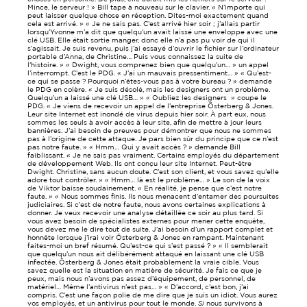
Mince, le serveur ! » Bill tape à nouveau sur le clavier. « N’importe qui
peut laisser quelque chose en réception. Dites-moi exactement quand
cela est arrivé. » « Je ne sais pas. C’est arrivé hier soir ; j’allais partir
lorsqu’Yvonne m’a dit que quelqu’un avait laissé une enveloppe avec une
clé USB. Elle était sortie manger, donc elle n’a pas pu voir de qui il
s’agissait. Je suis revenu, puis j’ai essayé d’ouvrir le fichier sur l’ordinateur
portable d’Anna, de Christine… Puis vous connaissez la suite de
l’histoire. » « Dwight, vous comprenez bien que quelqu’un… » un appel
l’interrompt. C’est le PDG. « J’ai un mauvais pressentiment… » « Qu’est-
ce qui se passe ? Pourquoi n’êtes-vous pas à votre bureau ? » demande
le PDG en colère. « Je suis désolé, mais les designers ont un problème.
Quelqu’un a laissé une clé USB… » « Oubliez les designers » coupe le
PDG. « Je viens de recevoir un appel de l’entreprise Österberg & Jones.
Leur site Internet est inondé de virus depuis hier soir. À part eux, nous
sommes les seuls à avoir accès à leur site, afin de mettre à jour leurs
bannières. J’ai besoin de preuves pour démontrer que nous ne sommes
pas à l’origine de cette attaque. Je pars bien sûr du principe que ce n’est
pas notre faute. » « Hmm… Qui y avait accès ? » demande Bill
faiblissant. « Je ne sais pas vraiment. Certains employés du département
de développement Web. Ils ont conçu leur site Internet. Peut-être
Dwight. Christine, sans aucun doute. C’est son client, et vous savez qu’elle
adore tout contrôler. » « Hmm… là est le problème… » Le son de la voix
de Viktor baisse soudainement. « En réalité, je pense que c’est notre
faute. » « Nous sommes finis. Ils nous menacent d’entamer des poursuites
judiciaires. Si c’est de notre faute, nous avons certaines explications à
donner. Je veux recevoir une analyse détaillée ce soir au plus tard. Si
vous avez besoin de spécialistes externes pour mener cette enquête,
vous devez me le dire tout de suite. J’ai besoin d’un rapport complet et
honnête lorsque j’irai voir Österberg & Jones en rampant. Maintenant
faites-moi un bref résumé. Qu’est-ce qui s’est passé ? » « Il semblerait
que quelqu’un nous ait délibérément attaqué en laissant une clé USB
infectée. Österberg & Jones était probablement la vraie cible. Vous
savez quelle est la situation en matière de sécurité. Je fais ce que je
peux, mais nous n’avons pas assez d’équipement, de personnel, de
matériel… Même l’antivirus n’est pas… » « D’accord, c’est bon, j’ai
compris. C’est une façon polie de me dire que je suis un idiot. Vous aurez
vos employés, et un antivirus pour tout le monde.
Si
nous survivons à