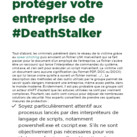
protéger votre
entreprise de
#DeathStalker
Tout d’abord, les criminels pénètrent dans le réseau de la victime grâce
au
spear phishing
puis envoient un fichier LNK malveillant qui se fait
passer pour le document d’un employé de l’entreprise. Le fichier s’avère
être un raccourci qui lance l’interpréteur de commandes du système,
cmd.exe, et s’en sert pour exécuter un script malveillant. La victime voit
un document sans aucune signification (au format PDF, DOC ou DOCX)
ce qui lui laisse croire qu’elle a ouvert un fichier normal. …/… La
description des méthodes et des outils utilisés par le groupe permet de
savoir quels dangers menacent une entreprise, même assez petite, dans
le monde moderne. Évidemment, il est peu probable que ce groupe soit
un acteur d’APT d’autant que les astuces utilisées ne sont pas vraiment
complexes. Pourtant, ses outils sont conçus pour déjouer de nombreuses
solutions de sécurité. Nos experts conseillent de prendre ces quelques
mesures de protection :
Soyez particulièrement attentif aux
processus lancés par des interpréteurs de
langage de scripts, notamment
powershell.exe et cscript.exe. S’ils ne sont
objectivement pas nécessaires pour vos