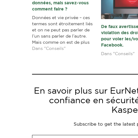
données, mais savez-vous
comment faire ?
Données et vie privée – ces
termes sont étroitement liés
De faux avertis
et on ne peut pas parler de
violation des dro
l’un sans parler de l’autre.
pour voler les/v
Mais comme on est de plus
Facebook.
en plus connectés, c’est de
Dans "Conseils"
Dans "Conseils"
plus en plus difficile de
garder le contrôle. En effet, il
n’est pas surprenant qu’une
nouvelle étude…
En savoir plus sur EurNet
confiance en sécurit
Kaspe
Subscribe to get the latest 
Saisissez votre adresse e-mail…