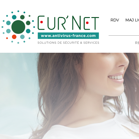
RDV
MAJ L