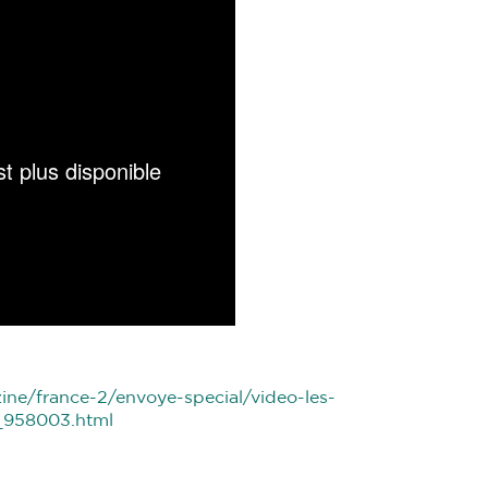
zine/france-2/envoye-special/video-les-
t_958003.html