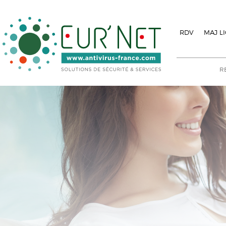
RDV
MAJ L