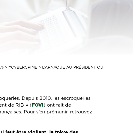
LS
>
#CYBERCRIME > L’ARNAQUE AU PRÉSIDENT OU
roqueries. Depuis 2010, les escroqueries
ent de RIB » (
FOVI
) ont fait de
rançaises. Pour s’en prémunir, retrouvez
l faut être vigilant, la trêve des