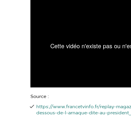
Source :
https://www.francetvinfo.fr/replay-maga
dessous-de-l-arnaque-dite-au-presiden