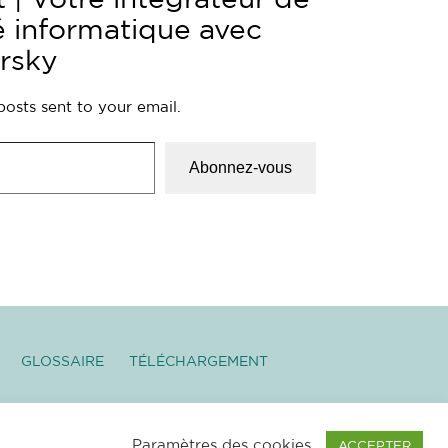
cartes bancaires et vider vos
comptes.…
é informatique avec
rsky
posts sent to your email.
Abonnez-vous
GLOSSAIRE
TÉLÉCHARGEMENT
 LÉGALES
|
NEWSLETTER
–
Paramètres des cookies
ACCEPTER