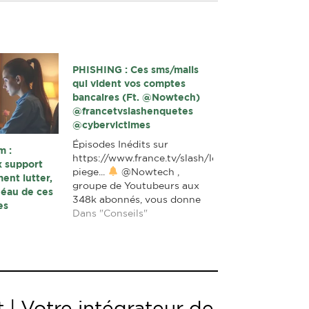
PHISHING : Ces sms/mails
qui vident vos comptes
bancaires (Ft. @Nowtech)
@francetvslashenquetes
@cybervictimes
Épisodes Inédits sur
m :
https://www.france.tv/slash/les-
x support
piege...
@Nowtech ,
ent lutter,
groupe de Youtubeurs aux
léau de ces
348k abonnés, vous donne
es
les clés pour comprendre les
Dans "Conseils"
arnaques au phishing. Faux
SMS, répliques parfaites de
sites internet et appels
téléphoniques trompeurs
sont les outils des escrocs
pour subtiliser vos codes de
 | Votre intégrateur de