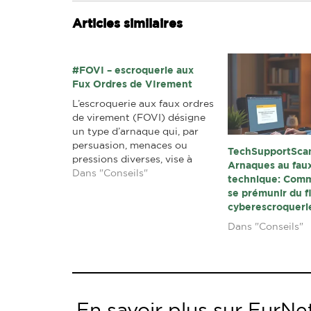
Articles similaires
#FOVI – escroquerie aux
Fux Ordres de VIrement
L’escroquerie aux faux ordres
de virement (FOVI) désigne
un type d’arnaque qui, par
persuasion, menaces ou
TechSupportSca
pressions diverses, vise à
Arnaques au fau
amener la victime à réaliser
Dans "Conseils"
technique: Comm
un virement de fonds non
se prémunir du f
planifié. Parfois présenté
cyberescroqueri
comme émanant d’un
Dans "Conseils"
dirigeant et ayant un
caractère « urgent et
confidentiel », on parle alors
« d’arnaque au Président ».
Une variante consiste à
usurper…
En savoir plus sur EurNet