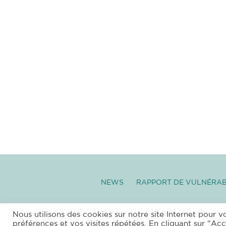
NEWS
RAPPORT DE VULNÉRAB
–
SITEMAP
|
XML
|
RSS
|
PR
Nous utilisons des cookies sur notre site Internet pour v
préférences et vos visites répétées. En cliquant sur "Acc