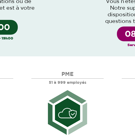
ations ou de
Vous n’ête
et est à votre
Notre sup
dispositi
questions 
 00
08
– 19h00
Serv
PME
51 à 999 employés