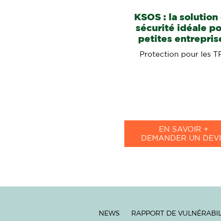
KSOS : la solution
sécurité idéale p
petites entrepris
Protection pour les T
EN SAVOIR +
DEMANDER UN DEVI
NEWS
RAPPORT DE VULNÉRABIL