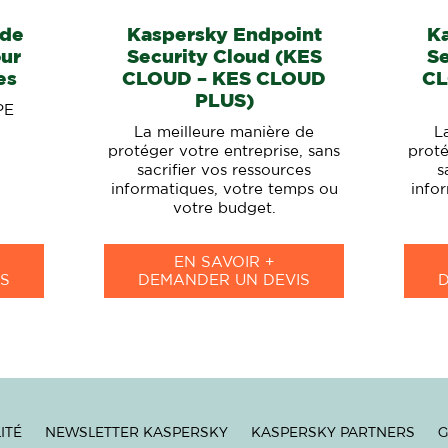
 de
Kaspersky Endpoint
K
our
Security Cloud (KES
Se
es
CLOUD – KES CLOUD
CL
PLUS)
PE
La meilleure manière de
L
protéger votre entreprise, sans
proté
sacrifier vos ressources
s
informatiques, votre temps ou
info
votre budget.
EN SAVOIR +
S
DEMANDER UN DEVIS
ITÉ
NEWSLETTER KASPERSKY
KASPERSKY PARTNERS
G