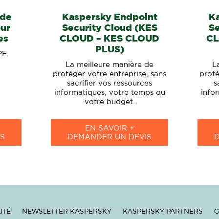
 de
Kaspersky Endpoint
K
our
Security Cloud (KES
Se
es
CLOUD – KES CLOUD
CL
PLUS)
PE
La meilleure manière de
L
protéger votre entreprise, sans
proté
sacrifier vos ressources
s
informatiques, votre temps ou
info
votre budget.
EN SAVOIR +
S
DEMANDER UN DEVIS
ITÉ
NEWSLETTER KASPERSKY
KASPERSKY PARTNERS
G