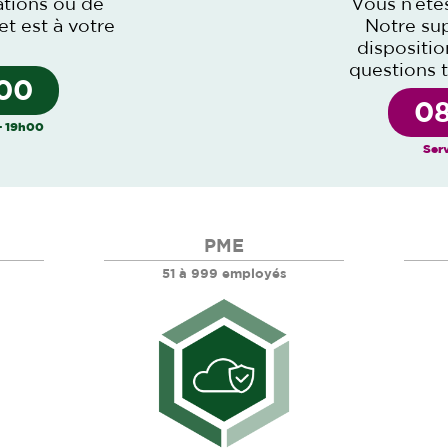
ations ou de
Vous n’ête
et est à votre
Notre sup
dispositi
questions 
 00
08
– 19h00
Serv
PME
51 à 999 employés