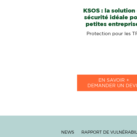
KSOS : la solution
sécurité idéale p
petites entrepris
Protection pour les T
EN SAVOIR +
DEMANDER UN DEVI
NEWS
RAPPORT DE VULNÉRABIL