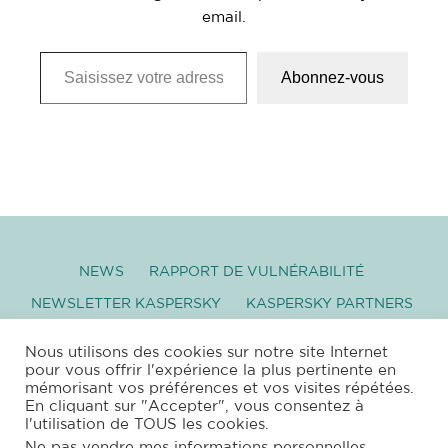
email.
Saisissez votre adresse e-mail…
Abonnez-vous
NEWS
RAPPORT DE VULNÉRABILITÉ
NEWSLETTER KASPERSKY
KASPERSKY PARTNERS
GLOSSAIRE
TÉLÉCHARGEMENT
Nous utilisons des cookies sur notre site Internet
pour vous offrir l'expérience la plus pertinente en
mémorisant vos préférences et vos visites répétées.
–
SITEMAP
|
XML
|
RSS
|
PROTECTION DES
En cliquant sur "Accepter", vous consentez à
DONNÉES PERSONNELLES
|
MENTIONS
l'utilisation de TOUS les cookies.
LÉGALES
|
NEWSLETTER
–
Ne pas vendre mes informations personnelles
.