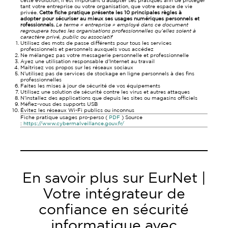
cette évolution, il est important d’adapter ses pratiques afin de protéger
tant votre entreprise ou votre organisation, que votre espace de vie
privée.
Cette fiche pratique présente les 10 principales règles à
adopter pour sécuriser au mieux ses usages numériques personnels et
rofessionnels.
Le terme « entreprise » employé dans ce document
regroupera toutes les organisations professionnelles qu’elles soient à
caractère privé, public ou associatif
Utilisez des mots de passe différents pour tous les services
professionnels et personnels auxquels vous accédez
Ne mélangez pas votre messagerie personnelle et professionnelle
Ayez une utilisation responsable d’Internet au travail
Maîtrisez vos propos sur les réseaux sociaux
N’utilisez pas de services de stockage en ligne personnels à des fins
professionnelles
Faites les mises à jour de sécurité de vos équipements
Utilisez une solution de sécurité contre les virus et autres attaques
N’installez des applications que depuis les sites ou magasins officiels
Méfiez-vous des supports USB
Évitez les réseaux Wi-Fi publics ou inconnus
Fiche pratique usages pro-perso (
PDF
) Source
:
https://www.cybermalveillance.gouv.fr/
En savoir plus sur EurNet |
Votre intégrateur de
confiance en sécurité
informatique avec