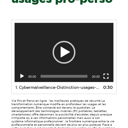
Lecteur
vidéo
00:00
00:00
1.
Cybermalveillance-Distinction-usages-pro-perso
0:30
Vie Pro et Perso en ligne : les meilleures pratiques de sécurité La
transformation numérique modifie en profondeur les usages et les
comportements. Être connecté est devenu le quotidien. Le
développement des technologies mobiles (PC portables, tablettes,
smartphones) offre désormais la possibilité d’accéder, depuis presque
n’importe où, à ses informations personnelles mais aussi à son
système informatique professionnel : la frontière numérique entre la vie
professionnelle et personnelle devient de plus en plus poreuse. Face à