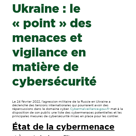
Ukraine : le
« point » des
menaces et
vigilance en
matière de
cybersécurité
Le 24 février 2022, l’agression militaire de la Russie en Ukraine a
déclenché des tensions internationales qui pourraient avoir des
répercussions dans le domaine cyber.
Cyber​​malveillance.gouv.fr
met à la
disposition de son public une liste des cybermenaces potentielles et les
principales mesures de cybersécurité mises en place pour les contrer.
État de la cybermenace