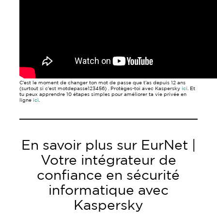
C’est le moment de changer ton mot de passe que t’as depuis 12 ans
(surtout si c’est motdepasse123456) . Protèges-toi avec Kaspersky
ici
. Et
tu peux apprendre 10 étapes simples pour améliorer ta vie privée en
ligne
ici
.
En savoir plus sur EurNet |
Votre intégrateur de
confiance en sécurité
informatique avec
Kaspersky