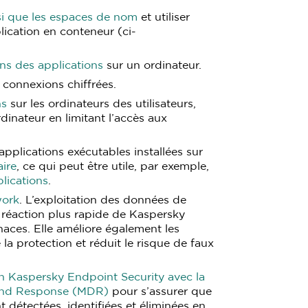
nsi que les espaces de nom
et utiliser
cation en conteneur (ci-
ons des applications
sur un ordinateur.
 connexions chiffrées.
ns
sur les ordinateurs des utilisateurs,
rdinateur en limitant l’accès aux
applications exécutables installées sur
aire
, ce qui peut être utile, par exemple,
lications
.
work
. L’exploitation des données de
 réaction plus rapide de Kaspersky
aces. Elle améliore également les
a protection et réduit le risque de faux
ion Kaspersky Endpoint Security avec la
 and Response (MDR)
pour s’assurer que
 détectées, identifiées et éliminées en