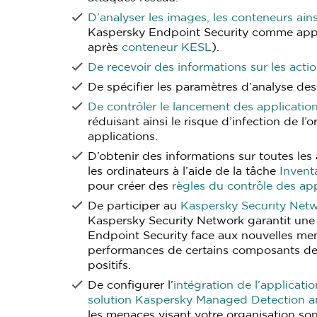
D’analyser les images, les conteneurs ai
Kaspersky Endpoint Security comme appli
après
conteneur KESL
).
De recevoir des informations sur les acti
De spécifier les paramètres d’analyse des
De contrôler le lancement des applicatio
réduisant ainsi le risque d’infection de l’o
applications.
D’obtenir des informations sur toutes les 
les ordinateurs à l’aide de la tâche
Invent
pour créer des
règles du contrôle des app
De participer au
Kaspersky Security Net
Kaspersky Security Network garantit une
Endpoint Security face aux nouvelles men
performances de certains composants de l
positifs.
De configurer l’
intégration de l’applicat
solution Kaspersky Managed Detection
les menaces visant votre organisation sont