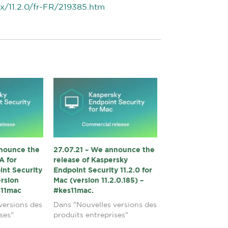
x/11.2.0/fr-FR/219385.htm
nnounce the
27.07.21 – We announce the
A for
release of Kaspersky
int Security
Endpoint Security 11.2.0 for
ersion
Mac (version 11.2.0.185) –
es11mac
#kes11mac.
versions des
Dans "Nouvelles versions des
ses"
produits entreprises"