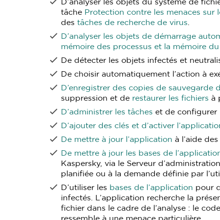
D’analyser les objets du système de fichie
tâche
Protection contre les menaces sur le
des
tâches de recherche de virus
.
D’analyser les objets de démarrage autom
mémoire des processus et la mémoire du
De détecter les objets infectés et neutral
De choisir automatiquement l’action à exé
D’enregistrer des copies de sauvegarde d
suppression et de
restaurer les fichiers
à 
D’administrer les tâches
et de configurer 
D’ajouter des clés et d’activer l’applicatio
De mettre à jour l’application
à l’aide des
De mettre à jour les bases de l’applicatio
Kaspersky, via le Serveur d’administratio
planifiée ou à la demande définie par l’uti
D’utiliser les
bases de l’application
pour dé
infectés. L’application recherche la pré
fichier dans le cadre de l’analyse : le co
ressemble à une menace particulière.