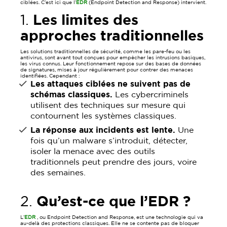
ciblées. C’est ici que l’
EDR
(Endpoint Detection and Response) intervient.
1.
Les limites des
approches traditionnelles
Les solutions traditionnelles de sécurité, comme les pare-feu ou les
antivirus, sont avant tout conçues pour empêcher les intrusions basiques,
les virus connus. Leur fonctionnement repose sur des bases de données
de signatures, mises à jour régulièrement pour contrer des menaces
identifiées. Cependant :
Les attaques ciblées ne suivent pas de
schémas classiques.
Les cybercriminels
utilisent des techniques sur mesure qui
contournent les systèmes classiques.
La réponse aux incidents est lente.
Une
fois qu’un malware s’introduit, détecter,
isoler la menace avec des outils
traditionnels peut prendre des jours, voire
des semaines.
2.
Qu’est-ce que l’EDR ?
L’
EDR
, ou Endpoint Detection and Response, est une technologie qui va
au-delà des protections classiques. Elle ne se contente pas de bloquer