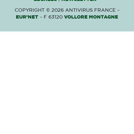
COPYRIGHT © 2026 ANTIVIRUS FRANCE –
EUR’NET
– F 63120
VOLLORE MONTAGNE