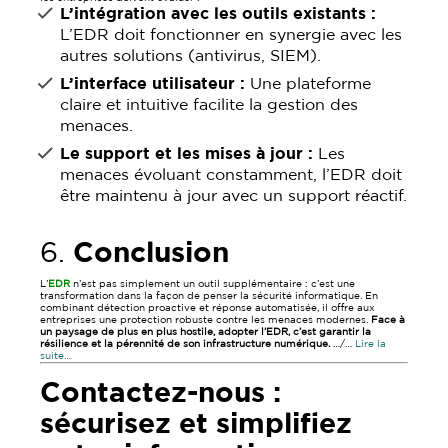
L’intégration avec les outils existants :
L’EDR doit fonctionner en synergie avec les
autres solutions (antivirus, SIEM).
L’interface utilisateur :
Une plateforme
claire et intuitive facilite la gestion des
menaces.
Le support et les mises à jour :
Les
menaces évoluant constamment, l’EDR doit
être maintenu à jour avec un support réactif.
6.
Conclusion
L’
EDR
n’est pas simplement un outil supplémentaire : c’est une
transformation dans la façon de penser la sécurité informatique. En
combinant détection proactive et réponse automatisée, il offre aux
entreprises une protection robuste contre les menaces modernes.
Face à
un paysage de plus en plus hostile, adopter l’EDR, c’est garantir la
résilience et la pérennité de son infrastructure numérique.
…/…
Lire la
suite…
Contactez-nous :
sécurisez et simplifiez