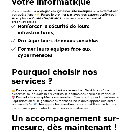
votre informatique
Vous cherchez à
protéger vos systèmes informatiques
ou à
automatiser
vos opérations
?
Faites le premier pas avec des experts confirmés !
Avec plus de
25 ans d’expérience
, nous aidons entreprises et
organisations à :
Renforcer la sécurité de leurs
infrastructures
,
Protéger leurs données sensibles
,
Former leurs équipes face aux
cybermenaces
.
Pourquoi choisir nos
services ?
Des experts en cybersécurité à votre service
: Bénéficiez d’une
expertise solide dans la prévention, la gestion des risques numériques.
Des solutions adaptées à vos besoins
: Que ce soit pour la conformité,
l’optimisation ou la gestion des menaces, nous développons des outils
personnalisés.
Une approche proactive
: Nous identifions, anticipons
les menaces pour éviter les interruptions coûteuses.
Un accompagnement sur-
mesure, dès maintenant !