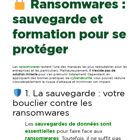
Ransomwares :
sauvegarde et
formation pour se
protéger
Les
ransomwares
restent l’une des menaces les plus redoutables pour les
entreprises et les particuliers. Malheureusement,
il n’existe pas de
solution miracle
pour s’en prémunir totalement. Cependant, en
appliquant des bonnes pratiques de
cybersécurité
, vous pouvez réduire
considérablement le risque d’attaque et minimiser son impact.
1. La sauvegarde : votre
bouclier contre les
ransomwares
Les
sauvegardes de données sont
essentielles
pour faire face aux
ransomwares
. Toutefois, il ne suffit pas