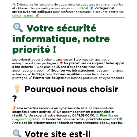
Découvrez les solutions de cybersécurité adaptées à votre entreprise
et obtenez des conseils personnalisés sur
Eurenet
.
Partagez cet
article avec vos collègues
pour renforcer ensemble la sécurité contre les
ransomwares
!
Votre sécurité
informatique, notre
priorité !
Les cyberattaques évoluent sans cesse. Êtes-vous sûr que votre
entreprise est bien protégée ?
Ne prenez pas de risques : faites appel
à nos experts !
Avec plus de
25 ans d’expérience
, nous vous
accompagnons pour :
Sécuriser vos infrastructures
face aux menaces
actuelles,
Protéger vos données sensibles
contre les fuites et
piratages,
Former vos équipes
aux bonnes pratiques en cybersécurité.
Pourquoi nous choisir
?
Une expertise reconnue en cybersécurité et IT
,
Des solutions
adaptées à votre activité
,
Un accompagnement personnalisé et
réactif
.
Un expert à votre écoute au 04.15.63.00.00
.
Planifiez un
diagnostic gratuit
.
Contactez-nous par email pour toute question !
Anticipez les cybermenaces : sécurisez votre entreprise dès aujourd’hui !
Votre site est-il