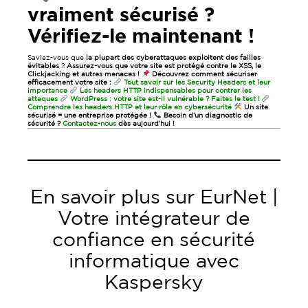
vraiment sécurisé ?
Vérifiez-le maintenant !
Saviez-vous que
la plupart des cyberattaques exploitent des failles
évitables
?
Assurez-vous que votre site est protégé contre le XSS, le
Clickjacking et autres menaces !
Découvrez comment sécuriser
efficacement votre site :
Tout savoir sur les Security Headers et leur
importance
Les headers HTTP indispensables pour contrer les
attaques
WordPress : votre site est-il vulnérable ? Faites le test !
Comprendre les headers HTTP et leur rôle en cybersécurité
Un site
sécurisé = une entreprise protégée !
Besoin d’un diagnostic de
sécurité ?
Contactez-nous
dès aujourd’hui !
En savoir plus sur EurNet |
Votre intégrateur de
confiance en sécurité
informatique avec
Kaspersky