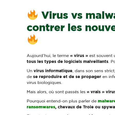
Virus vs malwa
contrer les nouv
Aujourd’hui, le terme
« virus »
est souvent u
tous les types de logiciels malveillants
. P
Un
virus informatique
, dans son sens stric
de
se reproduire et de se propager
en infe
virus biologiques.
Mais alors, où sont passés les
« vrais » viru
Pourquoi entend-on plus parler de
malwar
ransomwares
, chevaux de Troie ou spywa