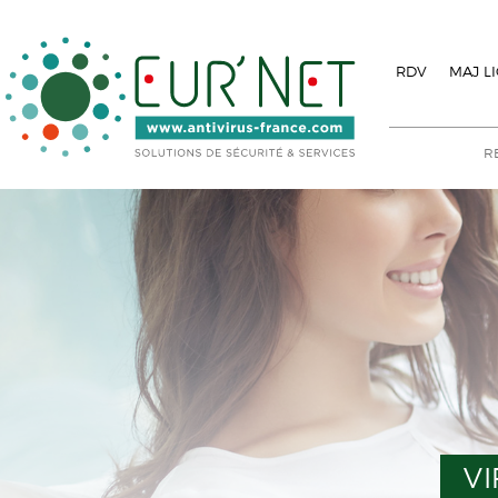
RDV
MAJ L
VI