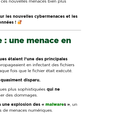
 ces nouvelles menaces bien plus
 sur les nouvelles cybermenaces et les
onnées !
e : une menace en
ues étaient l’une des principales
ropageaient en infectant des fichiers
que fois que le fichier était exécuté.
t quasiment disparu.
ques plus sophistiquées
qui ne
ser des dommages.
 à une explosion des «
malware
s »
, un
es de menaces numériques.